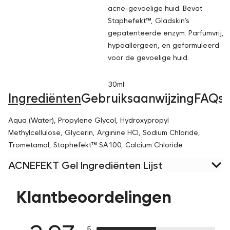
acne-gevoelige huid. Bevat
Staphefekt™, Gladskin’s
gepatenteerde enzym. Parfumvrij,
hypoallergeen, en geformuleerd
voor de gevoelige huid.
30ml
Ingrediënten
Gebruiksaanwijzing
FAQs
Aqua (Water), Propylene Glycol, Hydroxypropyl
Methylcellulose, Glycerin, Arginine HCl, Sodium Chloride,
Trometamol, Staphefekt™ SA.100, Calcium Chloride
ACNEFEKT Gel Ingrediënten Lijst
Klantbeoordelingen
5