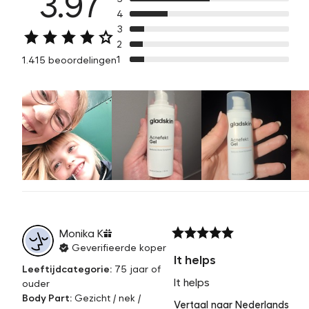
3.97
4
3
2
1
1.415 beoordelingen
Monika
K
Geverifieerde koper
It helps
Leeftijdcategorie
:
75 jaar of
It helps
ouder
Body Part
:
Gezicht / nek /
Vertaal naar Nederlands