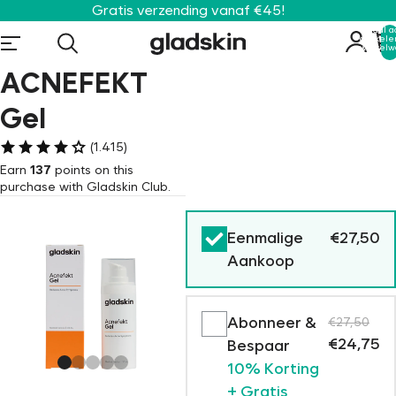
Gratis verzending vanaf €45!
Totaal a
artikele
winkelw
0
ACNEFEKT
Gel
(1.415)
Earn
137
points on this
purchase with Gladskin Club.
Eenmalige
€27,50
Aankoop
Abonneer &
€27,50
€24,75
Bespaar
10% Korting
+ Gratis