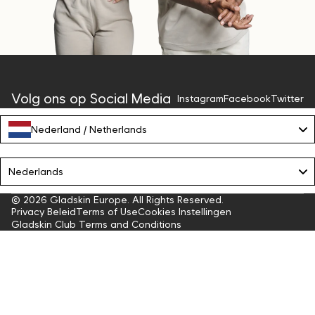
Volg ons op Social Media
Instagram
Facebook
Twitter
Nederland / Netherlands
Language
Nederlands
© 2026
Gladskin Europe
. All Rights Reserved.
Privacy Beleid
Terms of Use
Cookies Instellingen
Gladskin Club Terms and Conditions