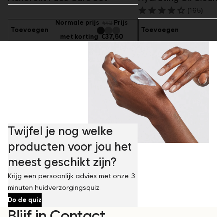
(165)
Normale prijs
Prijs
€42
Toevoegen
Toevoegen
met korting
€37,50
Twijfel je nog welke
producten voor jou het
meest geschikt zijn?
Krijg een persoonlijk advies met onze 3
minuten huidverzorgingsquiz.
Do de quiz
Blijf in Contact