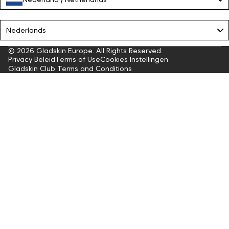
Language
Nederlands
© 2026
Gladskin Europe
. All Rights Reserved.
Privacy Beleid
Terms of Use
Cookies Instellingen
Gladskin Club Terms and Conditions