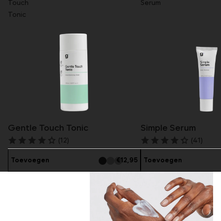
Touch
Serum
Tonic
Gentle Touch Tonic
Simple Serum
(12)
(41)
Toevoegen
€12,95
Toevoegen