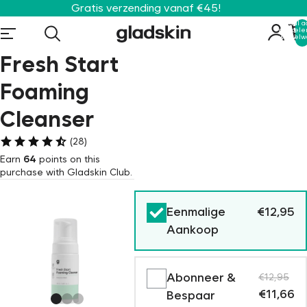
Gratis verzending vanaf €45!
Totaal a
artikele
winkelw
0
Fresh Start
Foaming
Cleanser
(28)
Earn
64
points on this
purchase with Gladskin Club.
Eenmalige
€12,95
Aankoop
Abonneer &
€12,95
€11,66
Bespaar